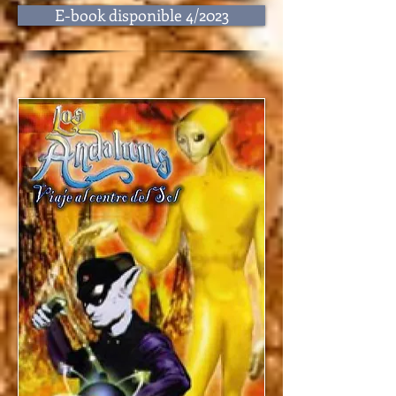
E-book disponible 4/2023